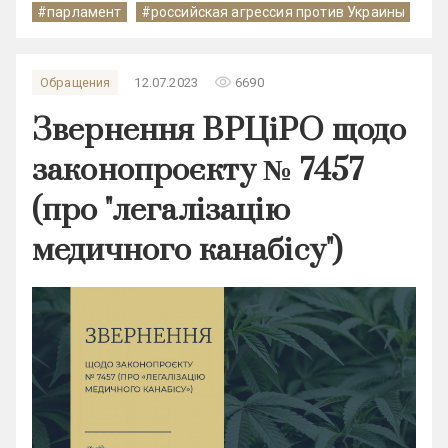
#парламент
#российская агрессия против Украины
remove_red_eye
Обращения
12.07.2023
6690
Звернення ВРЦіРО щодо
законопроєкту № 7457
(про "легалізацію
медичного канабісу")