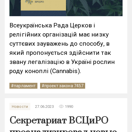
Всеукраїнська Рада Церков і
релігійних організацій має низку
суттєвих зауважень до способу, в
який пропонується здійснити так
звану легалізацію в Україні рослин
роду коноплі (Cannabis).
#парламент
#проект закона 7457
remove_red_eye
Новости
27.06.2023
1990
Секретариат ВСЦиРО