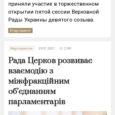
приняли участие в торжественном
открытии пятой сессии Верховной
Рады Украины девятого созыва.
#парламент
remove_red_eye
Мероприятия
29.01.2021
2181
Рада Церков розвиває
взаємодію з
міжфракційним
об’єднанням
парламентарів