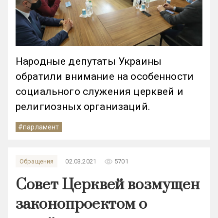
Народные депутаты Украины
обратили внимание на особенности
социального служения церквей и
религиозных организаций.
#парламент
remove_red_eye
Обращения
02.03.2021
5701
Совет Церквей возмущен
законопроектом о