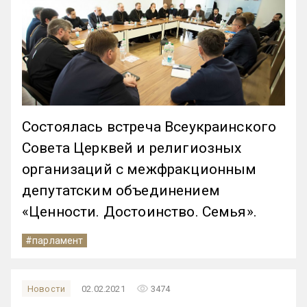
Состоялась встреча Всеукраинского
Совета Церквей и религиозных
организаций с межфракционным
депутатским объединением
«Ценности. Достоинство. Семья».
#парламент
remove_red_eye
Новости
02.02.2021
3474