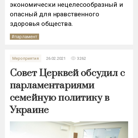
экономически нецелесообразный и
опасный для нравственного
здоровья общества.
#парламент
remove_red_eye
Мероприятия
26.02.2021
3262
Совет Церквей обсудил с
парламентариями
семейную политику в
Украине