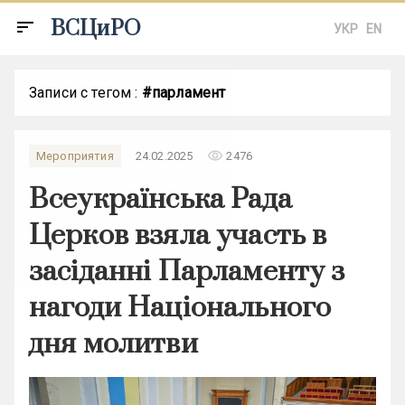
ВСЦиРО
sort
УКР
EN
Записи с тегом :
#парламент
remove_red_eye
Мероприятия
24.02.2025
2476
Всеукраїнська Рада
Церков взяла участь в
засіданні Парламенту з
нагоди Національного
дня молитви