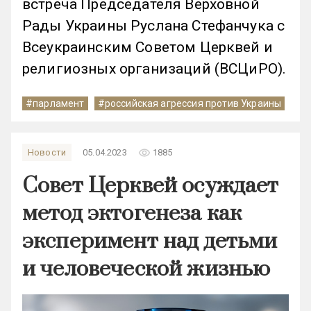
встреча Председателя Верховной
Рады Украины Руслана Стефанчука с
Всеукраинским Советом Церквей и
религиозных организаций (ВСЦиРО).
#парламент
#российская агрессия против Украины
remove_red_eye
Новости
05.04.2023
1885
Совет Церквей осуждает
метод эктогенеза как
эксперимент над детьми
и человеческой жизнью