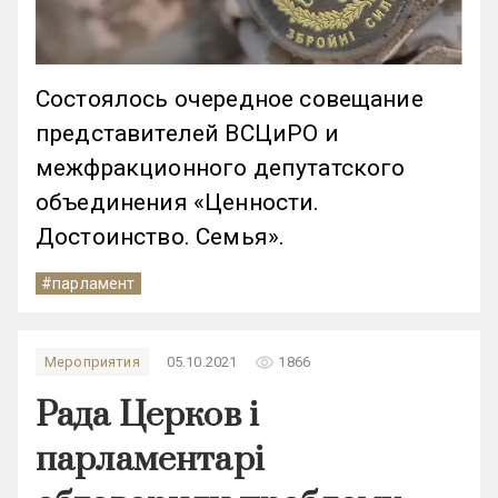
Состоялось очередное совещание
представителей ВСЦиРО и
межфракционного депутатского
объединения «Ценности.
Достоинство. Семья».
#парламент
remove_red_eye
Мероприятия
05.10.2021
1866
Рада Церков і
парламентарі