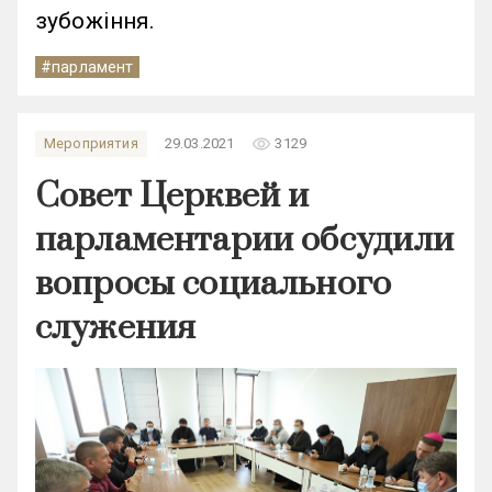
зубожіння.
#парламент
remove_red_eye
Мероприятия
29.03.2021
3129
Совет Церквей и
парламентарии обсудили
вопросы социального
служения