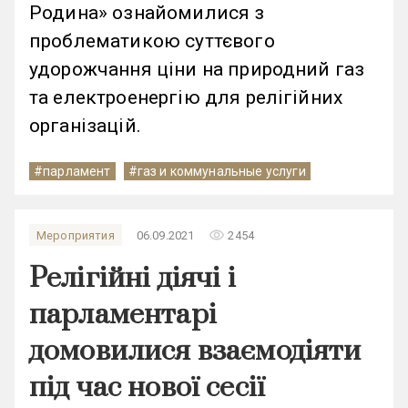
Родина» ознайомилися з
проблематикою суттєвого
удорожчання ціни на природний газ
та електроенергію для релігійних
організацій.
#парламент
#газ и коммунальные услуги
remove_red_eye
Мероприятия
06.09.2021
2454
Релігійні діячі і
парламентарі
домовилися взаємодіяти
під час нової сесії