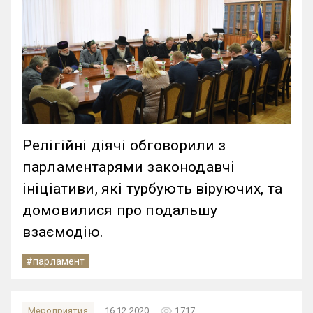
Релігійні діячі обговорили з
парламентарями законодавчі
ініціативи, які турбують віруючих, та
домовилися про подальшу
взаємодію.
#парламент
remove_red_eye
Мероприятия
16.12.2020
1717