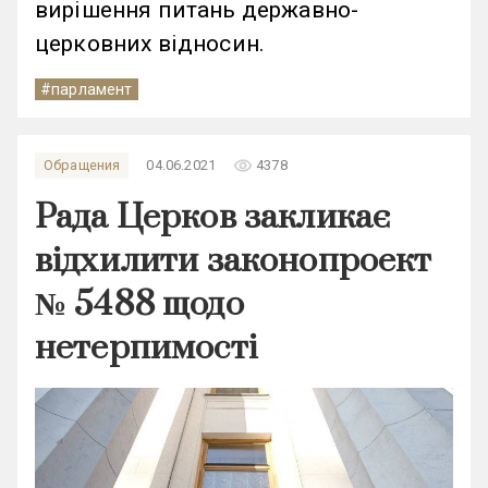
вирішення питань державно-
церковних відносин.
#парламент
remove_red_eye
Обращения
04.06.2021
4378
Рада Церков закликає
відхилити законопроект
№ 5488 щодо
нетерпимості