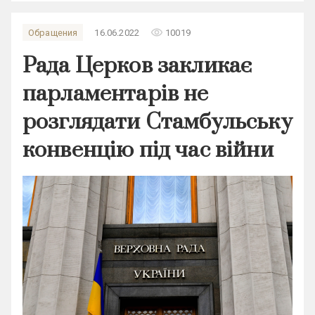
remove_red_eye
Обращения
16.06.2022
10019
Рада Церков закликає
парламентарів не
розглядати Стамбульську
конвенцію під час війни