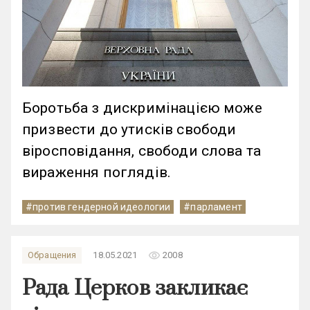
Боротьба з дискримінацією може
призвести до утисків свободи
віросповідання, свободи слова та
вираження поглядів.
#против гендерной идеологии
#парламент
remove_red_eye
Обращения
18.05.2021
2008
Рада Церков закликає