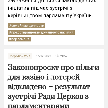
зауваження до низки законодавчих
ініціатив під час зустрічі з
керівництвом парламенту України.
#семейные ценности
#предотвращение домашнего насилия
#парламент
remove_red_eye
Мероприятия
16.12.2021
2067
Законопроєкт про пільги
для казіно і лотерей
відкладено – результат
зустрічі Ради Церков з
парламентарями