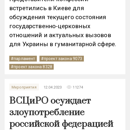
встретились в Киеве для
обсуждения текущего состояния
государственно-церковных
отношений и актуальных вызовов
для Украины в гуманитарной сфере.
#парламент
#проект закона 9073
#проект закона 8328
remove_red_eye
Мероприятия
12.04.2023
11274
ВСЦиРО осуждает
злоупотребление
российской федерацией