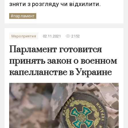
зняти з розгляду чи відхилити.
#парламент
remove_red_eye
Мероприятия
02.11.2021
2152
Парламент готовится
принять закон о военном
капелланстве в Украине