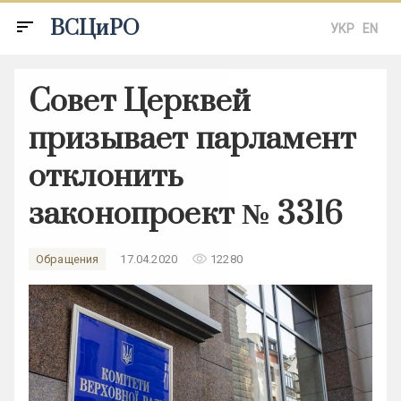
ВСЦиРО
sort
УКР
EN
Совет Церквей
призывает парламент
отклонить
законопроект № 3316
remove_red_eye
Обращения
17.04.2020
12280