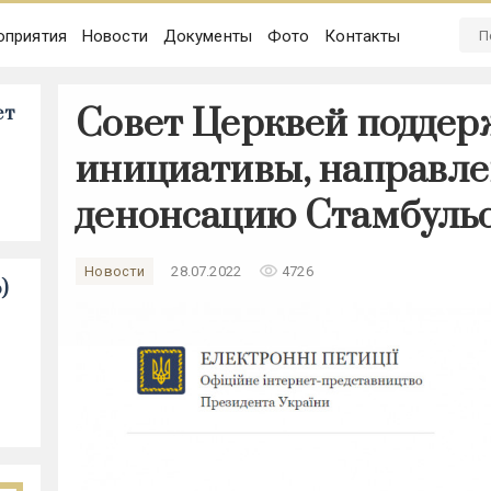
оприятия
Новости
Документы
Фото
Контакты
Совет Церквей поддер
ет
инициативы, направл
денонсацию Стамбуль
remove_red_eye
Новости
28.07.2022
4726
)