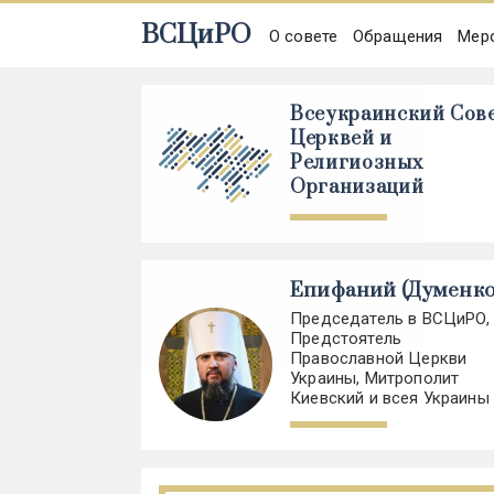
ВСЦиРО
О совете
Обращения
Мер
Всеукраинский Сов
Церквей и
Религиозных
Организаций
Епифаний (Думенко
Председатель в ВСЦиРО,
Предстоятель
Православной Церкви
Украины, Митрополит
Киевский и всея Украины