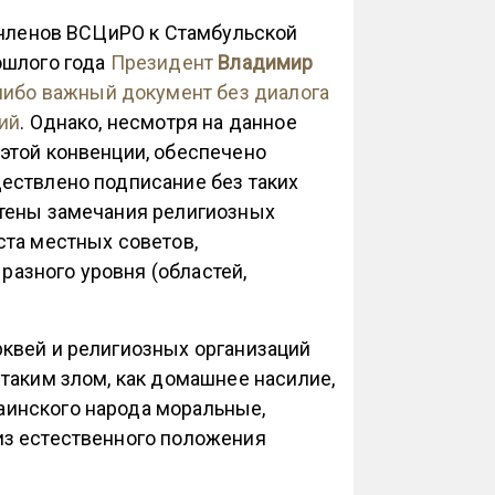
я членов ВСЦиРО к Стамбульской
ошлого года
Президент
Владимир
-либо важный документ без диалога
ий
. Однако, несмотря на данное
этой конвенции, обеспечено
ествлено подписание без таких
чтены замечания религиозных
ста местных советов,
азного уровня (областей,
квей и религиозных организаций
таким злом, как домашнее насилие,
инского народа моральные,
из естественного положения