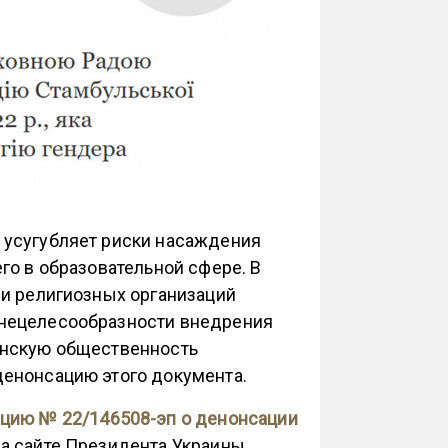
 усугубляет риски насаждения
го в образовательной сфере. В
 и религиозных организаций
 нецелесообразности внедрения
инскую общественность
денонсацию этого документа.
цию № 22/146508-эп о денонсации
на сайте Президента Украины.