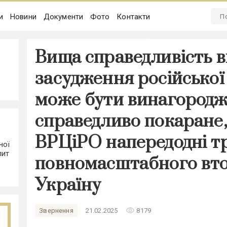
и
Новини
Документи
Фото
Контакти
Вища справедливість 
засудження російської 
може бути винагородже
справедливо покаране,
ВРЦіРО напередодні тр
ної
лит
повномасштабного вто
Україну
remove_red_eye
Звернення
21.02.2025
8179