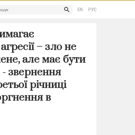
search
EN
РУС
вимагає
агресії – зло не
не, але має бути
 - звернення
етьої річниці
ргнення в