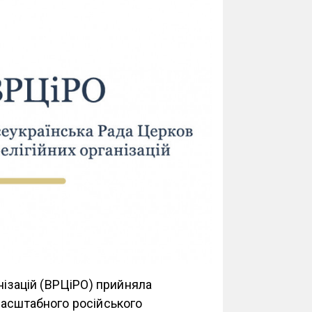
нізацій (ВРЦіРО) прийняла
масштабного російського