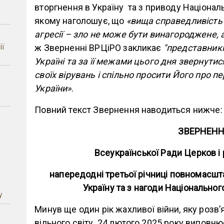
вторгнення в Україну та з приводу Національ
якому наголошує, що
«вища справедливість
агресії – зло не може бути винагороджене,
ії
ж Зверненні ВРЦіРО закликає
"представникі
Україні та за її межами цього дня звернути
своїх вірувань і спільно просити Його про 
–
України»
.
Повний текст Звернення наводиться нижче:
ЗВЕРНЕН
Всеукраїнської Ради Церков і 
напередодні третьої річниці повномасшт
Україну та з нагоди Національног
у
Минув ще один рік жахливої війни, яку розв’
вільного світу. 24 лютого 2025 року виповн