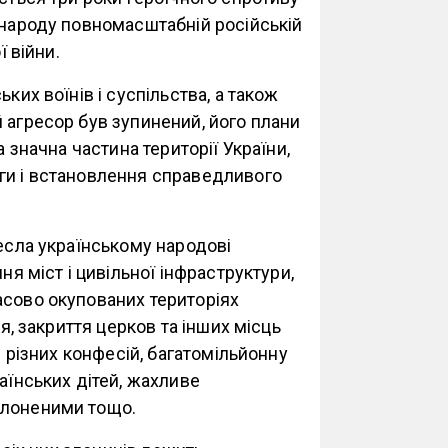
 народу повномасштабній російській
ої війни.
ких воїнів і суспільства, а також
 агресор був зупинений, його плани
а значна частина території України,
ги і встановлення справедливого
несла українському народові
ня міст і цивільної інфраструктури,
асово окупованих територіях
ня, закриття церков та інших місць
в різних конфесій, багатомільйонну
аїнських дітей, жахливе
олоненими тощо.