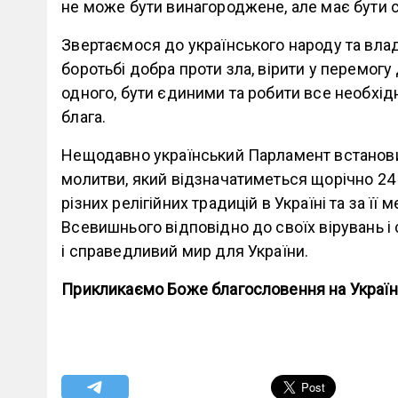
не може бути винагороджене, але має бути
Звертаємося до українського народу та вла
боротьбі добра проти зла, вірити у перемог
одного, бути єдиними та робити все необхід
блага.
Нещодавно український Парламент встанови
молитви, який відзначатиметься щорічно 24
різних релігійних традицій в Україні та за ї
Всевишнього відповідно до своїх вірувань і
і справедливий мир для України.
Прикликаємо Боже благословення на Україну