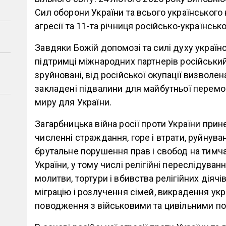
Сил оборони України та всього українського
агресії та 11-та річниця російсько-українськ
Завдяки Божій допомозі та силі духу українсь
підтримці міжнародних партнерів російський
зруйновані, від російської окупації визволен
закладені підвалини для майбутньої перемо
миру для України.
Загарбницька війна росії проти України при
численні страждання, горе і втрати, руйнуван
брутальне порушення прав і свобод на тимч
України, у тому числі релігійні переслідуван
молитви, тортури і вбивства релігійних діячі
міграцію і розлучення сімей, викрадення укр
поводження з військовими та цивільними п