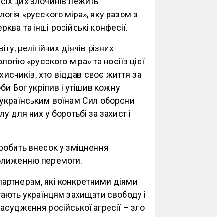
 всіх цих злочинів лежить
гія «русского міра», яку разом з
ква та інші російські конфесії.
ту, релігійних діячів різних
огію «русского міра» та носіїв цієї
хисників, хто віддав своє життя за
би Бог укріпив і утішив кожну
 українським воїнам Сил оборони
 для них у боротьбі за захист і
робить внесок у зміцнення
аближенню перемоги.
артнерам, які конкретними діями
гають українцям захищати свободу і
асудження російської агресії – зло