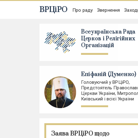
ВРЦіРО
Про раду
Звернення
Заход
Всеукраїнська Рада
Церков і Релігійних
Організацій
Епіфаній (Думенко)
Головуючий у ВРЦіРО,
Предстоятель Православ
Церкви України, Митропо
Київський і всієї України
Заява ВРЦіРО щодо