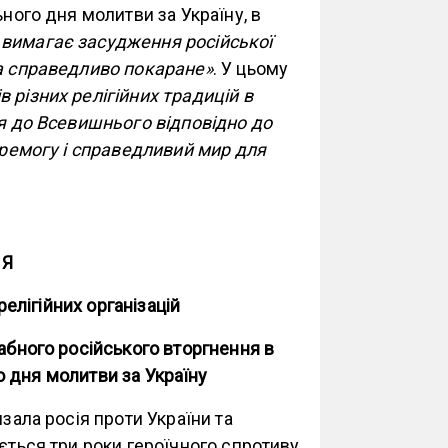
ного дня молитви за Україну, в
 вимагає засудження російської
 а справедливо покаране»
. У цьому
в різних релігійних традицій в
ся до Всевишнього відповідно до
перемогу і справедливий мир для
НЯ
релігійних організацій
абного російського вторгнення в
о дня молитви за Україну
язала росія проти України та
юється три роки героїчного спротиву