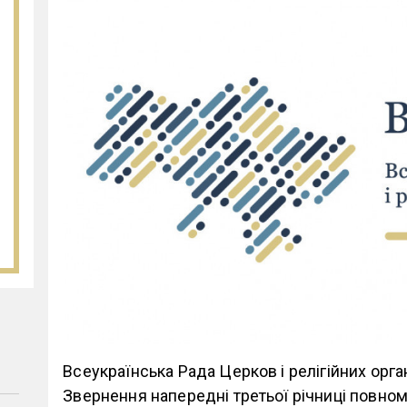
Всеукраїнська Рада Церков і релігійних орга
Звернення напередні третьої річниці повно