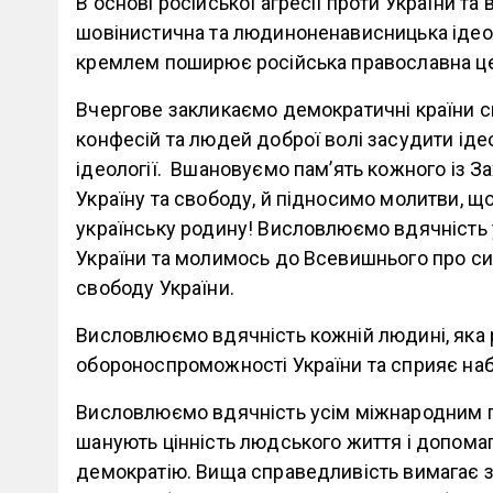
В основі російської агресії проти України та
шовінистична та людиноненависницька ідеоло
кремлем поширює російська православна цер
Вчергове закликаємо демократичні країни сві
конфесій та людей доброї волі засудити ідеол
ідеології. Вшановуємо пам’ять кожного із За
Україну та свободу, й підносимо молитви, що
українську родину! Висловлюємо вдячність
України та молимось до Всевишнього про силу
свободу України.
Висловлюємо вдячність кожній людині, яка 
обороноспроможності України та сприяє н
Висловлюємо вдячність усім міжнародним п
шанують цінність людського життя і допома
демократію. Вища справедливість вимагає з