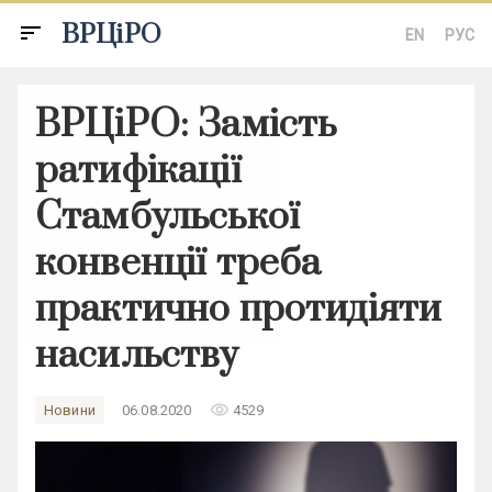
ВРЦіРО
sort
EN
РУС
ВРЦіРО: Замість
ратифікації
Стамбульської
конвенції треба
практично протидіяти
насильству
remove_red_eye
Новини
06.08.2020
4529