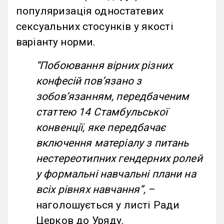
популяризація одностатевих
сексуальних стосунків у якості
варіанту норми.
“
Побоювання вірних різних
конфесій пов’язано з
зобов’язанням, передбаченим
статтею 14 Стамбульської
конвенції, яке передбачає
включення матеріалу з питань
нестереотипних гендерних ролей
у формальні навчальні плани на
всіх рівнях навчання
”
,
–
наголошується у листі Ради
Церков до Уряду.