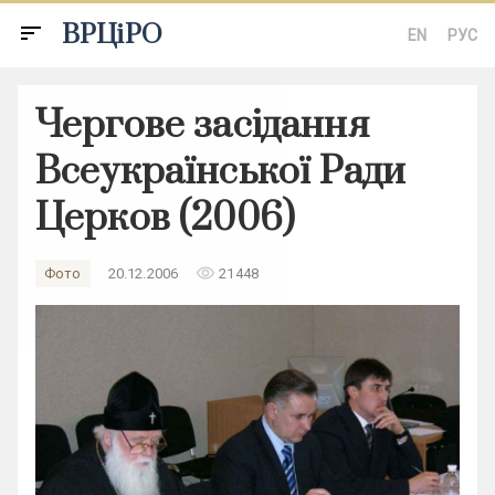
ВРЦіРО
sort
EN
РУС
Чергове засідання
Всеукраїнської Ради
Церков (2006)
remove_red_eye
Фото
20.12.2006
21448