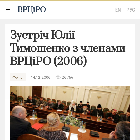
ВРЦіРО
sort
EN
РУС
Зустріч Юлії
Тимошенко з членами
ВРЦіРО (2006)
remove_red_eye
Фото
14.12.2006
26766