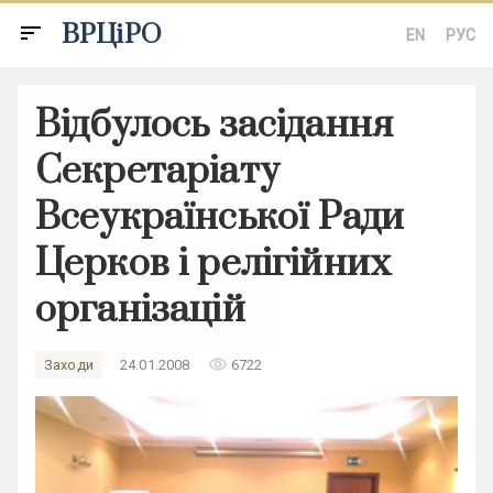
ВРЦіРО
sort
EN
РУС
Відбулось засідання
Секретаріату
Всеукраїнської Ради
Церков і релігійних
організацій
remove_red_eye
Заходи
24.01.2008
6722