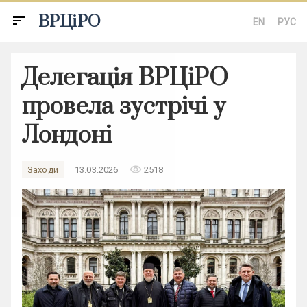
ВРЦіРО
sort
EN
РУС
Делегація ВРЦіРО
провела зустрічі у
Лондоні
remove_red_eye
Заходи
13.03.2026
2518