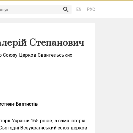
search
EN
РУС
лерій Степанович
го Союзу Церков Євангельських
стиян-Баптистів
орії України 165 років, а сама історія
. Сьогодні Всеукраїнський союз церков