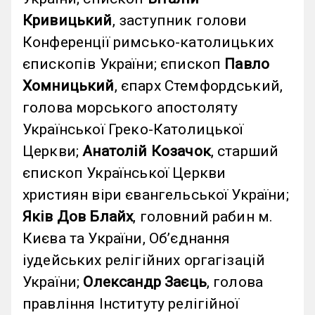
Кривицький
, заступник голови
Конференції римсько-католицьких
єпископів України; єпископ
Павло
Хомницький
, єпарх Стемфордський,
голова морського апостоляту
Української Греко-Католицької
Церкви;
Анатолій Козачок
, старший
єпископ Української Церкви
християн віри євангельської України;
Яків Дов Блайх
, головний рабин м.
Києва та України, Обʼєднання
іудейських релігійних оргагізацій
України;
Олександр Заєць
, голова
правління Інституту релігійної