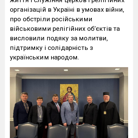
життя і служіння церков і релігійних
організацій в Україні в умовах війни,
про обстріли російськими
військовими релігійних обʼєктів та
висловили подяку за молитви,
підтримку і солідарність з
українським народом.