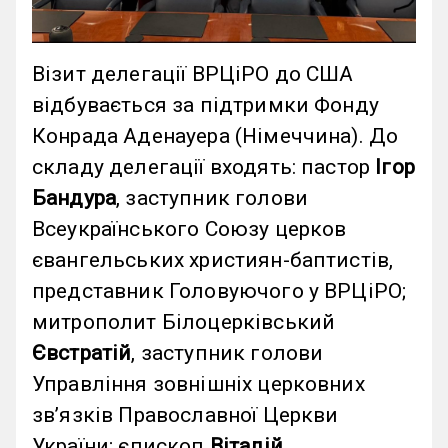
Візит делегації ВРЦіРО до США
відбувається за підтримки Фонду
Конрада Аденауера (Німеччина). До
складу делегації входять: пастор
Ігор
Бандура
, заступник голови
Всеукраїнського Союзу церков
євангельських християн-баптистів,
представник Головуючого у ВРЦіРО;
митрополит Білоцерківський
Євстратій
, заступник голови
Управління зовнішніх церковних
звʼязків Православної Церкви
України; єпископ
Віталій