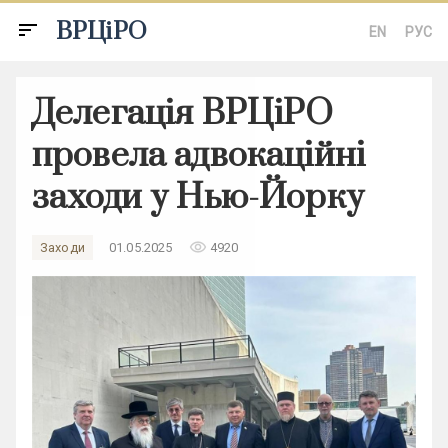
ВРЦіРО
sort
EN
РУС
Делегація ВРЦіРО
провела адвокаційні
заходи у Нью-Йорку
remove_red_eye
Заходи
01.05.2025
4920